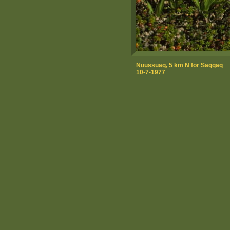
Nuussuaq, 5 km N for Saqqaq
10-7-1977