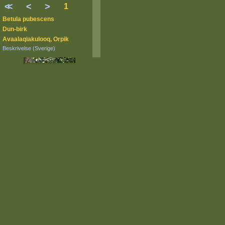
<
<
<
>
1
Betula pubescens
Dun-birk
Avaalaqiakulooq, Orpik
Beskrivelse (Sverige)