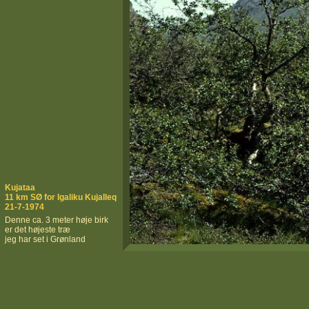
Kujataa
11 km SØ for Igaliku Kujalleq
21-7-1974
Denne ca. 3 meter høje birk
er det højeste træ
jeg har set i Grønland