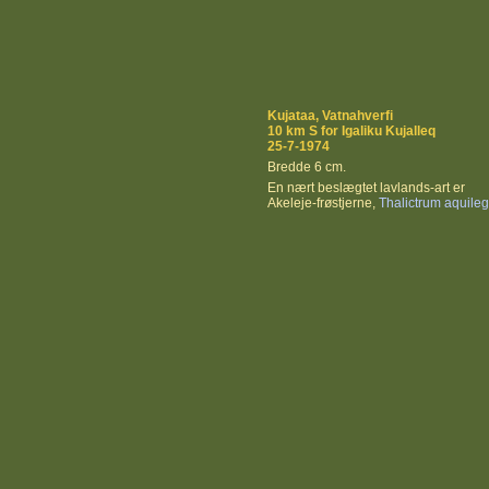
Kujataa, Vatnahverfi
10 km S for Igaliku Kujalleq
25-7-1974
Bredde 6 cm.
En nært beslægtet lavlands-art er
Akeleje-frøstjerne,
Thalictrum aquileg