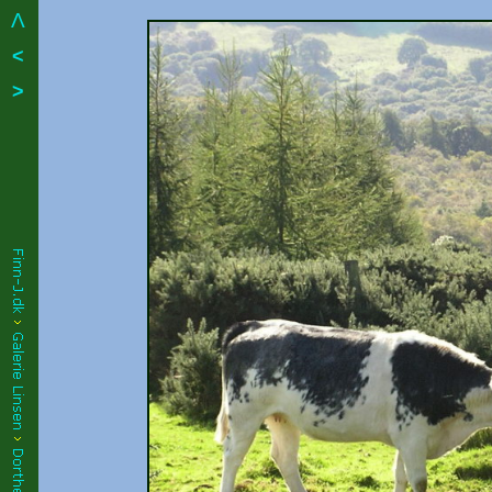
Λ
<
>