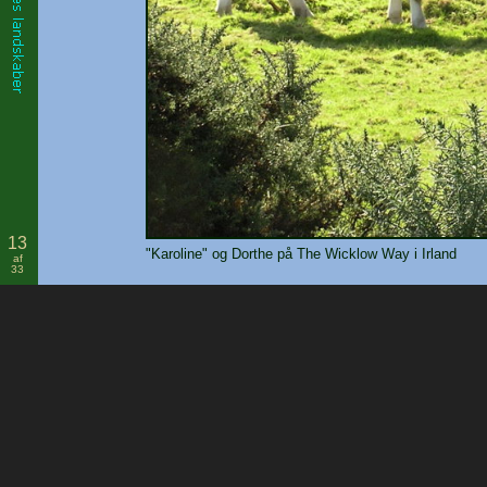
13
"Karoline" og Dorthe på The Wicklow Way i Irland
af
33