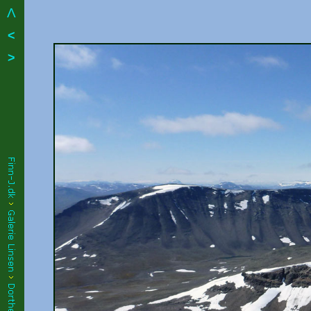
Λ
<
>