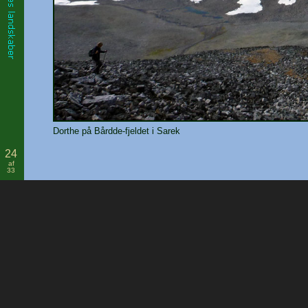
Dorthe på Bårdde-fjeldet i Sarek
24
af
33