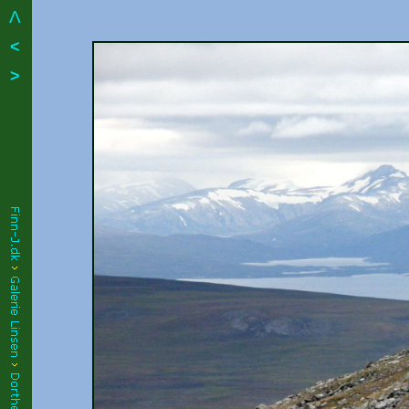
Λ
<
>