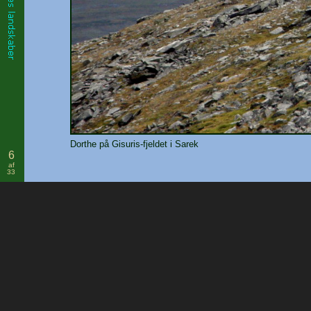
Dorthe på Gisuris-fjeldet i Sarek
6
af
33