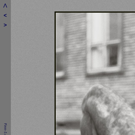
Λ
<
>