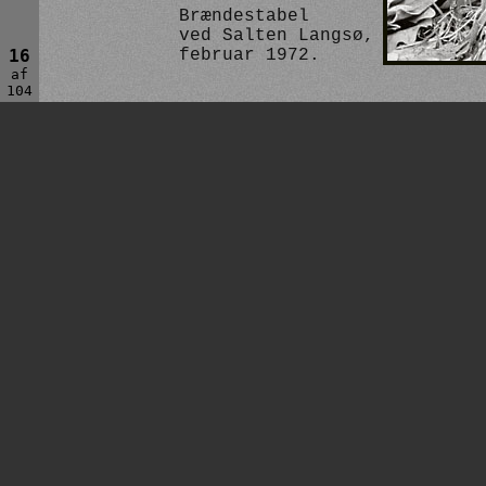
Brændestabel
ved Salten Langsø,
16
februar 1972.
af
104