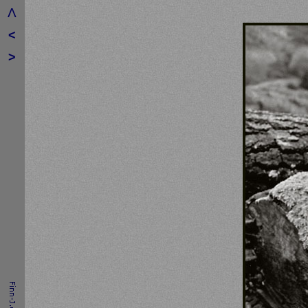
Λ
<
>