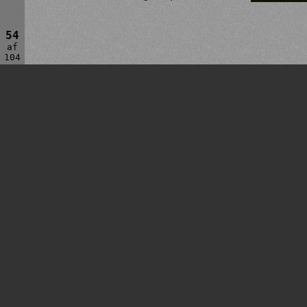
54
af
104