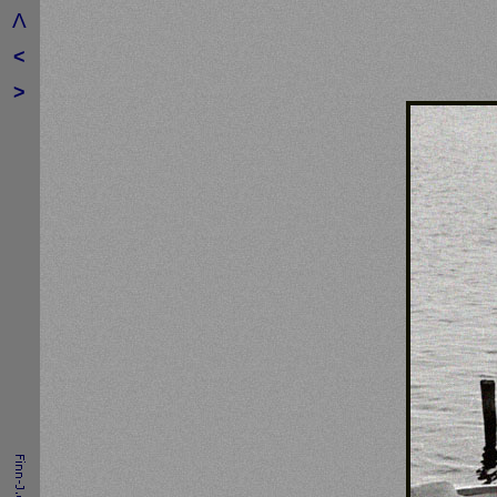
Λ
<
>