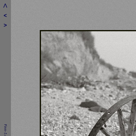
Λ
<
>