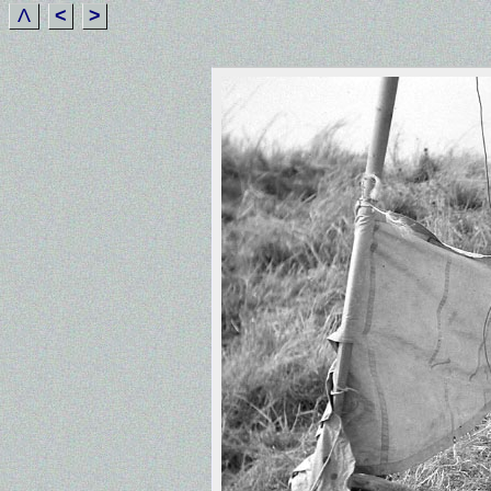
Λ
<
>