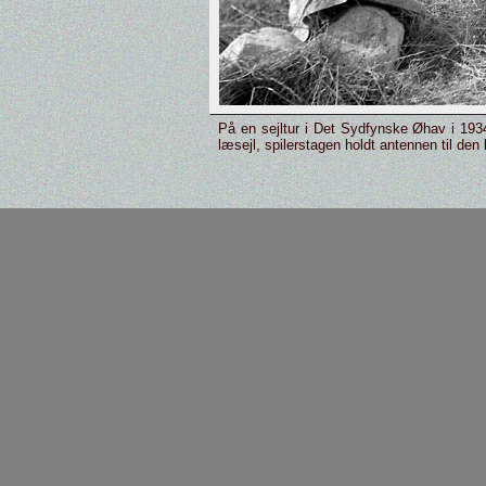
På en sejltur i Det Sydfynske Øhav i 193
læsejl, spilerstagen holdt antennen til den