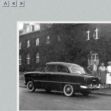
Λ
<
>