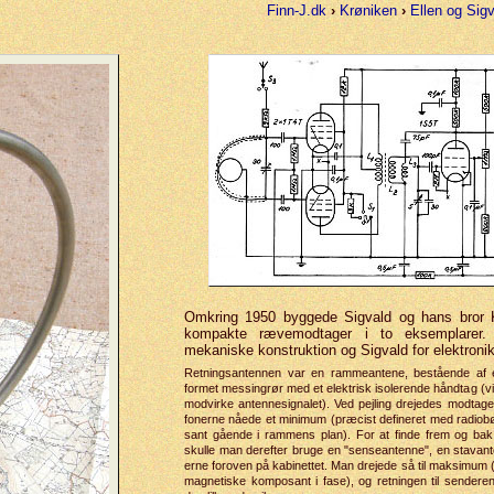
Finn-J.dk
›
Krøniken
›
Ellen og Sig
Omkring 1950 byggede Sigvald og hans bror
kompakte rævemodtager i to eksemplarer.
mekaniske konstruktion og Sigvald for elektroni
Retnings­antennen var en ramme­antene, bestående af en
formet messing­rør med et elektrisk isolerende håndtag (vigt
mod­virke antenne­signalet). Ved pejling drejedes mod­tagere
fonerne nåede et mini­mum (præcist defineret med radio­
sant gående i rammens plan). For at finde frem og bak 
skulle man derefter bruge en "sense­antenne", en stav­an
erne foroven på kabinettet. Man drejede så til maksimum (r
magnet­iske komposant i fase), og retningen til sender