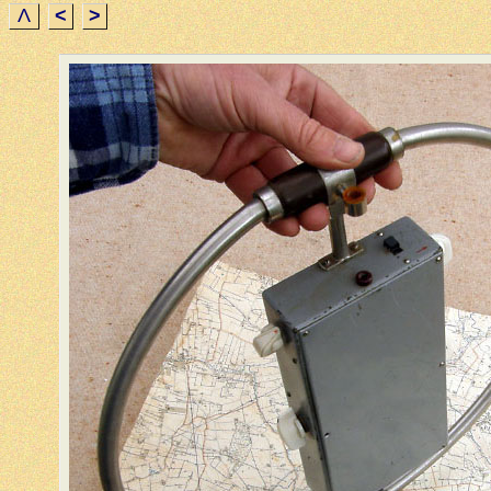
Λ
<
>