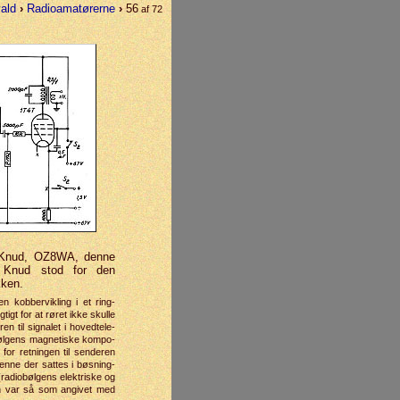
vald
›
Radioamatørerne
›
56
af 72
 Knud, OZ8WA, denne
 Knud stod for den
kken.
 kobber­vikling i et ring­
igt for at røret ikke skulle
n til signalet i hoved­tele­
bølgens magnet­iske kompo­
for retningen til senderen
tenne der sattes i bøsning­
adio­bølgens elek­triske og
en var så som angivet med