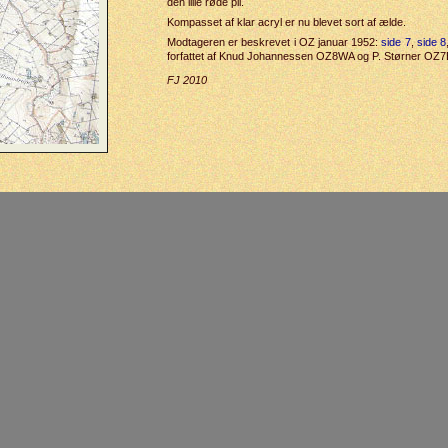
den lille røde pil.
Kompasset af klar acryl er nu blevet sort af ælde.
Modtageren er beskrevet i OZ januar 1952:
side 7
,
side 8
forfattet af Knud Johannessen OZ8WA og P. Størner OZ
FJ 2010