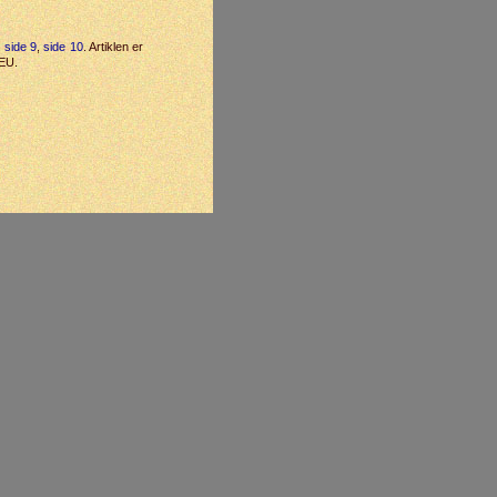
,
side 9
,
side 10
. Artiklen er
7EU.