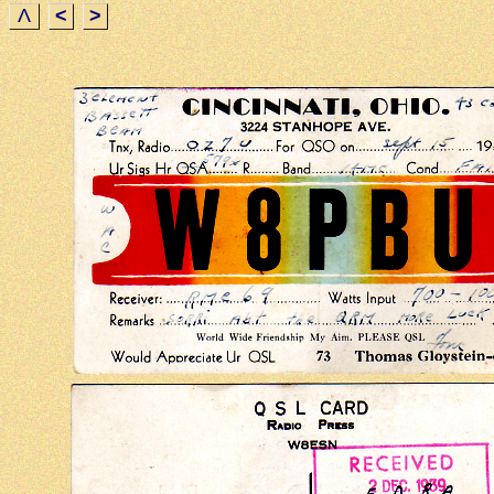
Λ
<
>