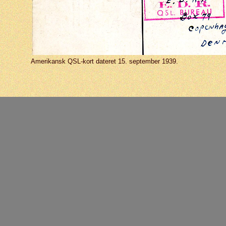
Amerikansk QSL-kort dateret 15. september 1939.