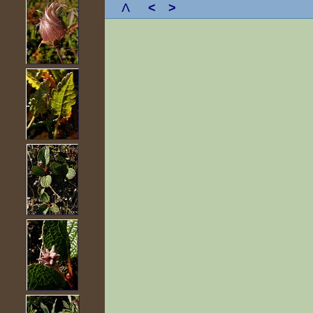
Λ
<
>