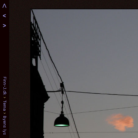
Λ
<
>