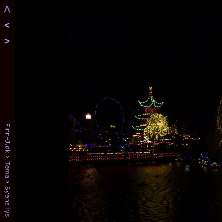
Λ
<
>