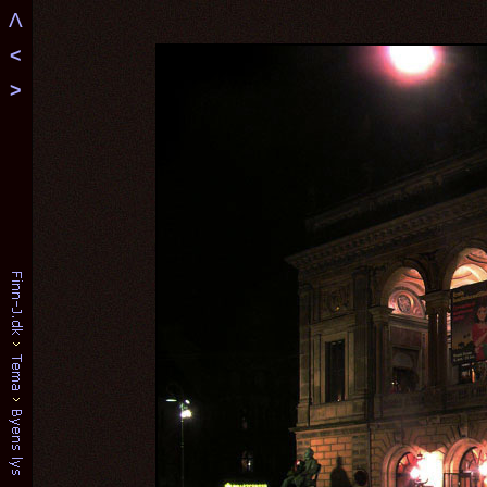
Λ
<
>