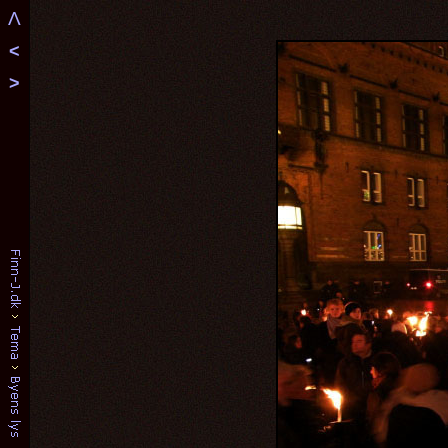
Λ
<
>