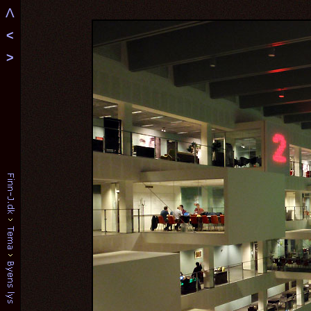
Λ
<
>