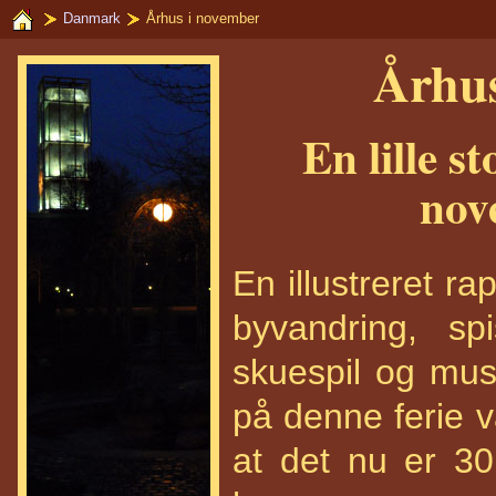
Danmark
Århus i november
Århus
En lille st
nov
En illustreret r
byvandring, spi
skuespil og mus
på denne ferie va
at det nu er 30