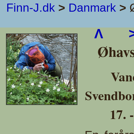
Finn-J.dk
>
Danmark
>
Ø
Λ
Øhavs
Van
Svendbo
17. 