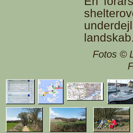
En forår
shelter­o
under­d
landskab
Fotos © 
F