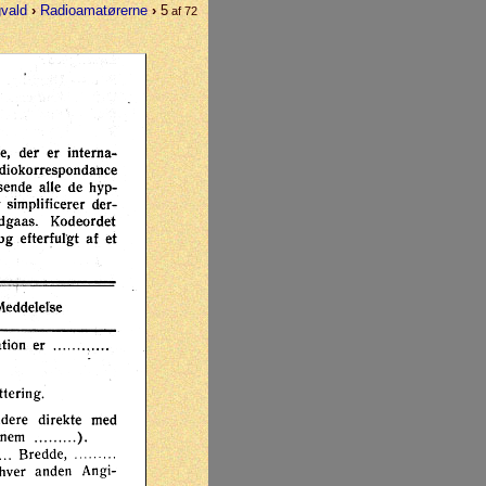
gvald
›
Radioamatørerne
›
5
af 72