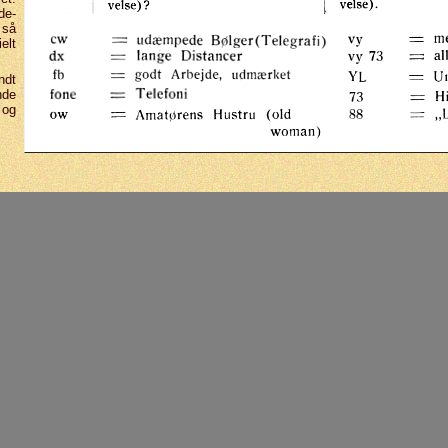
de­
 så
elt
ndt
nde
 og