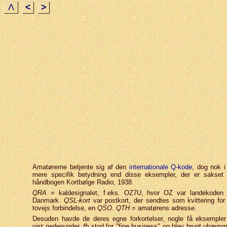
Λ
<
>
Amatørerne betjente sig af den
internationale Q-kode
, dog nok i
mere specifik betydning end disse eksempler, der er sakset 
håndbogen Kortbølge Radio, 1938.
QRA
= kaldesignalet, f.eks. OZ7U, hvor OZ var landekoden 
Danmark.
QSL-kort
var postkort, der sendtes som kvittering for
tovejs forbindelse, en
QSO
.
QTH
= amatørens adresse.
Desuden havde de deres egne forkortelser, nogle få eksempler
vist nedenunder.
fb
stod for "fine business" og blev brugt uhæmm