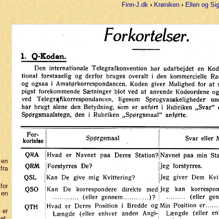
Finn-J.dk
›
Krøniken
›
Ellen og Si
 en
fra
for
 en
 er
et.