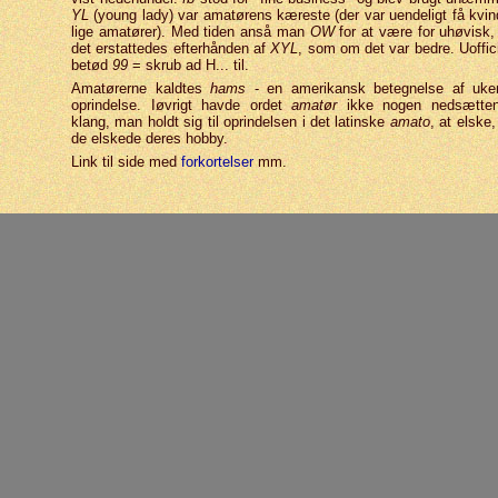
YL
(young lady) var amatørens kæreste (der var uendeligt få kvin
lige amatører). Med tiden anså man
OW
for at være for uhøvisk,
det erstat­tedes efter­hånden af
XYL
, som om det var bedre. Uoffici
betød
99
= skrub ad H... til.
Amatørerne kaldtes
hams
- en amerikansk betegnelse af uke
oprindelse. Iøvrigt havde ordet
amatør
ikke nogen nedsætte
klang, man holdt sig til oprindelsen i det latinske
amato
, at elske,
de elskede deres hobby.
Link til side med
forkortelser
mm.