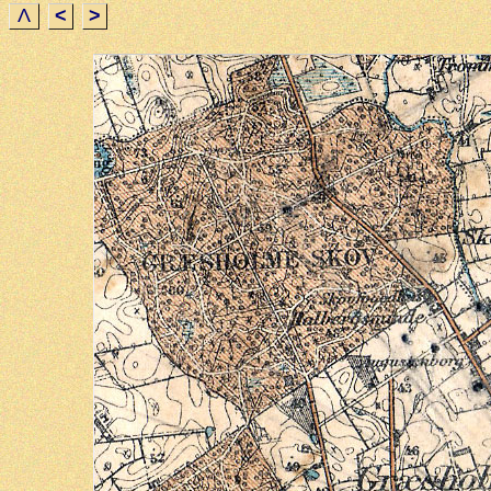
Λ
<
>