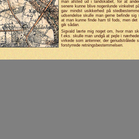
man afsted ud i land­skabet, for at ande
senere kunne blive nogen­lunde vinkel­ret p
gav mindst usik­kerhed på sted­bestem­me
udsendelse skulle man gerne befinde sig
at man kunne finde ham til fods, men det v
gik sådan.
Sigvald lærte mig noget om, hvor man sku
f.eks. skulle man undgå at pejle i nærheden
virkede som antenner, der gen­udstrå­lede s
for­styr­rede retnings­bestem­melsen.