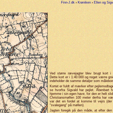
Finn-J.dk
›
Krøniken
›
Ellen og Sig
Ved større rævejagter blev brugt kort i 
Dette kort er i 1:40.000 og noget værre gnid
inde­holder de samme detaljer som måle­bor
Kortet er fuldt af mærker efter pejle­modta
se hvorfra Sigvald har pejlet. Åbenbart ha
hjemme i sin egen have, for den er helt sl
Christians­møllen 100 meter derfra har v
var det en fordel at komme til vejrs (de
"svale­gang" på møllen).
Jagten foregik på den måde, at efter den f