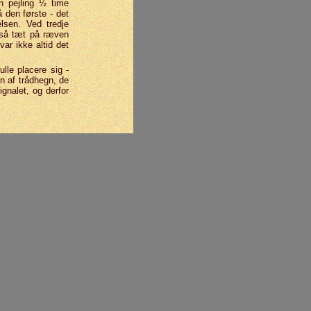
n pejling ½ time
å den første - det
lsen. Ved tredje
 så tæt på ræven
ar ikke altid det
lle placere sig -
 af tråd­hegn, de
ignalet, og derfor