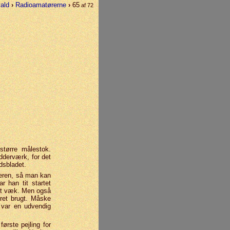
vald
›
Radioamatørerne
›
65
af 72
større måle­stok.
­der­værk, for det
dsbladet.
geren, så man kan
r han tit startet
idt væk. Men også
æret brugt. Måske
r var en udvendig
ørste pejling for