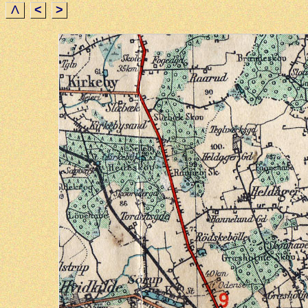
Λ
<
>