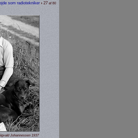
ejde som radiotekniker
›
27
af 80
Sigvald Johannessen 1937