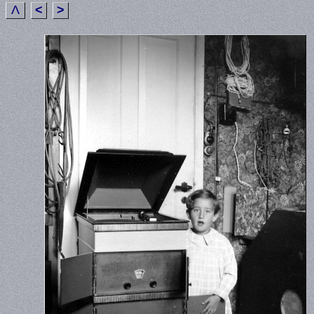
Λ
<
>