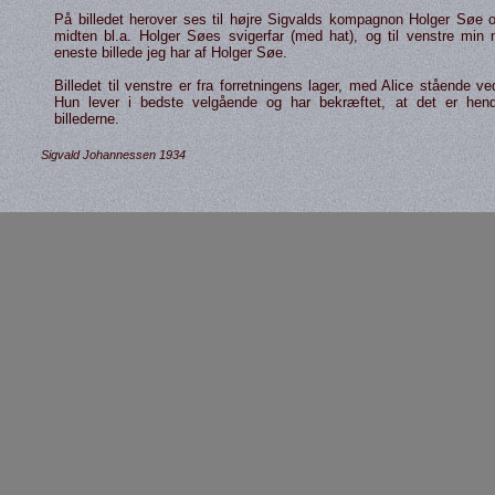
På billedet herover ses til højre Sigvalds kompagnon Holger Søe og
midten bl.a. Holger Søes svigerfar (med hat), og til venstre min 
eneste billede jeg har af Holger Søe.
Billedet til venstre er fra forret­ningens lager, med Alice stående v
Hun lever i bedste velgående og har bekræftet, at det er hen
billederne.
Sigvald Johannessen 1934