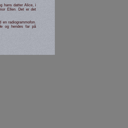
 hans datter Alice, i
mor Ellen. Det er det
ed en radio­grammofon.
de og hendes far på