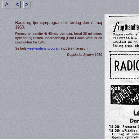
Λ
<
>
Radio og fjernsynprogram for lørdag den 7. maj
1960.
Fjernsynet sendte 4t 40min. den dag, heraf 20 minutters
nyheder og resten underholdning (Four Faces West er en
cowboyfilm fra 1948).
Se hele
weekendens program
incl. tysk fjernsyn.
Dagbladet Sydfyn 1960