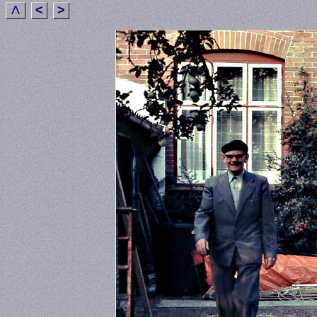
Λ
<
>