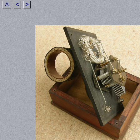
Λ
<
>