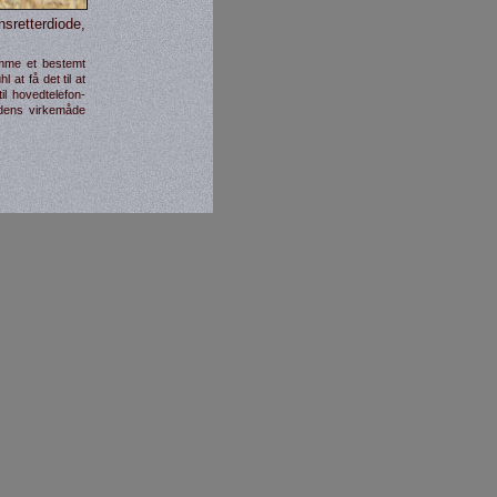
­retter­diode,
ramme et bestemt
l at få det til at
il hoved­telefon­
odens virke­måde