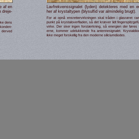
e af en
Lav­frekvens­signalet (lyden) detek­teres med en ens
n dreje­
her af krystal­typen (bly­sulfid var alminde­lig brugt).
For at opnå ens­retter­virk­ningen skal tråden i glas­røret 
punkt på krystal­over­fladen, så det kræver lidt finger­spitz­gefüh
dske dens
virke. Der sker ingen for­stærk­ning, så energien der føres t
­konden­
erne, kommer ude­lukkende fra antenne­signalet. Krystal­di
s derved
ikke meget for­skel­lig fra den moderne silicium­diodes.