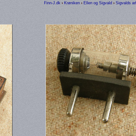
Finn-J.dk
›
Krøniken
›
Ellen og Sigvald
›
Sigvalds ar