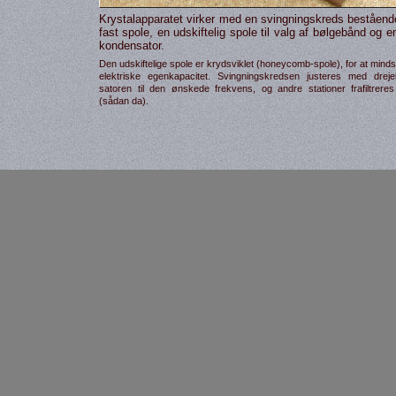
Krystalapparatet virker med en sving­nings­kreds beståend
fast spole, en ud­skifte­lig spole til valg af bølge­bånd og e
konden­sator.
Den ud­skifte­lige spole er kryds­viklet (honeycomb-spole), for at min
elek­triske egenkapacitet. Sving­nings­kredsen justeres med dreje
satoren til den ønskede frekvens, og andre stationer fra­filtrere
(sådan da).