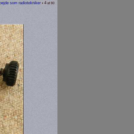
bejde som radiotekniker
›
4
af 80