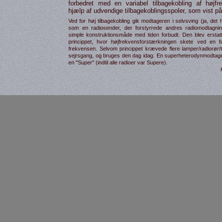
forbedret med en variabel tilbage­kobling af høj­fr
hjælp af udvendige tilbage­koblings­spoler, som vist p
Ved for høj tilbage­kobling gik modtageren i selvsving (ja, det
som en radiosender, der for­styr­rede andres radio­modtagni
simple konstruk­tions­måde med tiden forbudt. Den blev erstat
princippet, hvor høj­frekvens­forstærk­ningen skete ved en 
frekvensen. Selvom princippet krævede flere lamper/radiorør/tr
sejrsgang, og bruges den dag idag. En super­heterodyn­modtage
en "Super" (indtil alle radioer var Supere).