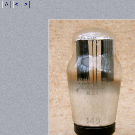
Λ
<
>